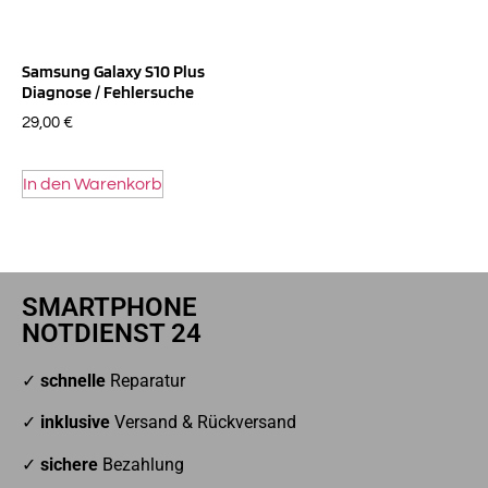
Samsung Galaxy S10 Plus
Diagnose / Fehlersuche
29,00
€
In den Warenkorb
SMARTPHONE
NOTDIENST 24
✓
schnelle
Reparatur
✓
inklusive
Versand & Rückversand
✓
sichere
Bezahlung