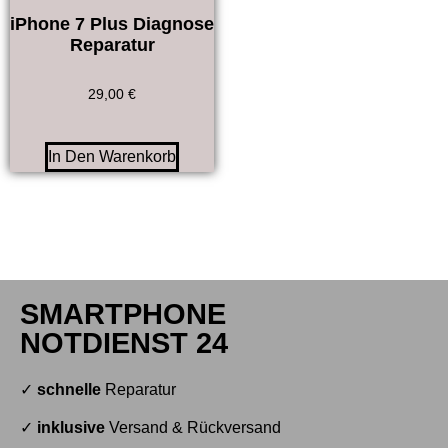
iPhone 7 Plus Diagnose
Reparatur
29,00
€
In Den Warenkorb
SMARTPHONE
NOTDIENST 24
✓
schnelle
Reparatur
✓
inklusive
Versand & Rückversand