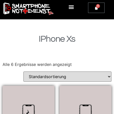
Apple Watch Reparatur
iPhone Reparatur
iPad Reparatur
Andere Marken
Kostenlos einsenden
Reparatur Anfrage | Kontaktiere uns
IPhone Xs
Alle 6 Ergebnisse werden angezeigt