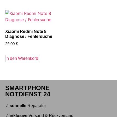
Xiaomi Redmi Note 8
Diagnose / Fehlersuche
29,00
€
In den Warenkorb
SMARTPHONE
NOTDIENST 24
✓
schnelle
Reparatur
✓
inklusive
Versand & Rückversand