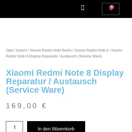
Apple Watch Reparatur
iPhone Reparatur
iPad Reparatur
Andere Marken
Kostenlos einsenden
Reparatur Anfrage | Kontaktiere uns
Start
/
Xiaomi
/
Xiaomi Redmi Note Reihe
/
Xiaomi Redmi Note 8
/ Xiaomi
Redmi Note 8 Display Reparatur / Austausch (Service Ware)
Xiaomi Redmi Note 8 Display
Reparatur / Austausch
(Service Ware)
169,00
€
In den Warenkorb