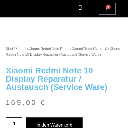
Apple Watch Reparatur
iPhone Reparatur
iPad Reparatur
Andere Marken
Kostenlos einsenden
Reparatur Anfrage | Kontaktiere uns
Start
/
Xiaomi
/
Xiaomi Redmi Note Reihe
/
Xiaomi Redmi Note 10
/ Xiaomi
Redmi Note 10 Display Reparatur / Austausch (Service Ware)
Xiaomi Redmi Note 10
Display Reparatur /
Austausch (Service Ware)
169,00
€
In den Warenkorb