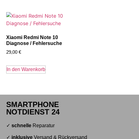
Xiaomi Redmi Note 10
Diagnose / Fehlersuche
29,00
€
In den Warenkorb
SMARTPHONE
NOTDIENST 24
✓
schnelle
Reparatur
✓
inklusive
Versand & Rückversand