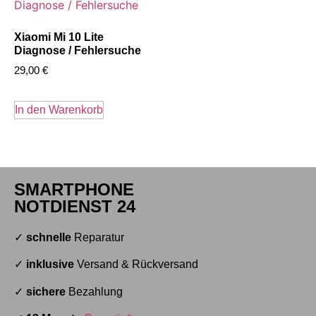
Xiaomi Mi 10 Lite
Diagnose / Fehlersuche
29,00
€
In den Warenkorb
SMARTPHONE
NOTDIENST 24
✓
schnelle
Reparatur
✓
inklusive
Versand & Rückversand
✓
sichere
Bezahlung