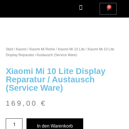
Apple Watch Reparatur
iPhone Reparatur
iPad Reparatur
Andere Marken
Kostenlos einsenden
Reparatur Anfrage | Kontaktiere uns
Start
/
Xiaomi
/
Xiaomi Mi Reihe
/
Xiaomi Mi 10 Lite
/ Xiaomi Mi 10 Lite
Display Reparatur / Austausch (Service Ware)
Xiaomi Mi 10 Lite Display
Reparatur / Austausch
(Service Ware)
169,00
€
In den Warenkorb