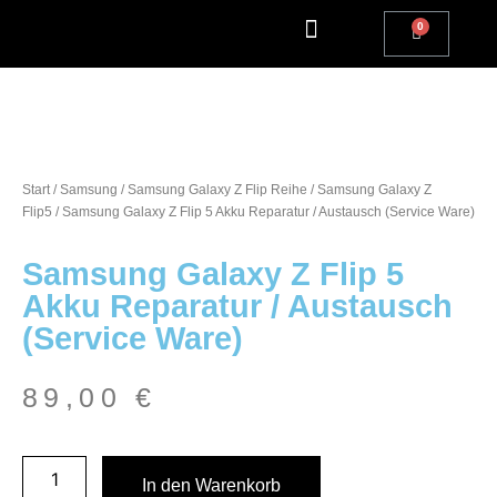
Apple Watch Reparatur
iPhone Reparatur
iPad Reparatur
Andere Marken
Kostenlos einsenden
Reparatur Anfrage | Kontaktiere uns
Start
/
Samsung
/
Samsung Galaxy Z Flip Reihe
/
Samsung Galaxy Z
Flip5
/ Samsung Galaxy Z Flip 5 Akku Reparatur / Austausch (Service Ware)
Samsung Galaxy Z Flip 5
Akku Reparatur / Austausch
(Service Ware)
89,00
€
In den Warenkorb