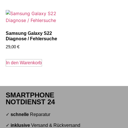
Samsung Galaxy S22
Diagnose / Fehlersuche
29,00
€
In den Warenkorb
SMARTPHONE
NOTDIENST 24
✓
schnelle
Reparatur
✓
inklusive
Versand & Rückversand