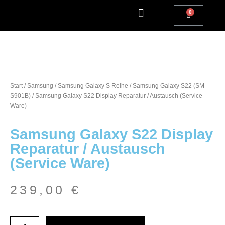
Apple Watch Reparatur
iPhone Reparatur
iPad Reparatur
Andere Marken
Kostenlos einsenden
Reparatur Anfrage | Kontaktiere uns
Start
/
Samsung
/
Samsung Galaxy S Reihe
/
Samsung Galaxy S22 (SM-
S901B)
/ Samsung Galaxy S22 Display Reparatur / Austausch (Service
Ware)
Samsung Galaxy S22 Display
Reparatur / Austausch
(Service Ware)
239,00
€