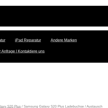
tur
iPad Reparatur
Andere Marken
 Anfrage | Kontaktiere uns
axy S20 Plus
/ Samsung Galaxy S20 Plus Ladebuchse / Austausch