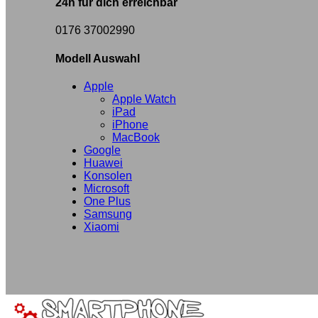
24h für dich erreichbar
0176 37002990
Modell Auswahl
Apple
Apple Watch
iPad
iPhone
MacBook
Google
Huawei
Konsolen
Microsoft
One Plus
Samsung
Xiaomi