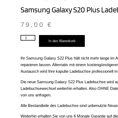
Samsung Galaxy S20 Plus Lade
79,00
€
Samsung
In den Warenkorb
Galaxy
S20
Plus
Ladebuchse
Ihr Samsung Galaxy S22 Plus hält nicht mehr lange im A
/
reparieren lassen. Alternativ mit einem kostengünstig
Austausch
Menge
Austausch wird Ihre kaputte Ladebuchse professionell 
Die neue Samsung Galaxy S22 Plus Ladebuchse wird auch m
Ladebuchsewechsel weiterhin erhalten. Also OHNE Daten
von uns anfragen.
Alle Bestandteile des Ladebuchse sind unbenutzte Neuw
Weiterhin erhalten Sie von uns 6 Monate Garantie auf di