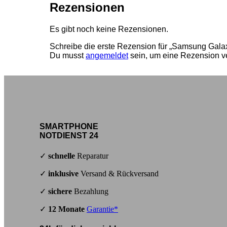
Rezensionen
Es gibt noch keine Rezensionen.
Schreibe die erste Rezension für „Samsung Gala
Du musst
angemeldet
sein, um eine Rezension ve
SMARTPHONE
NOTDIENST 24
✓
schnelle
Reparatur
✓
inklusive
Versand & Rückversand
✓
sichere
Bezahlung
✓
12 Monate
Garantie*