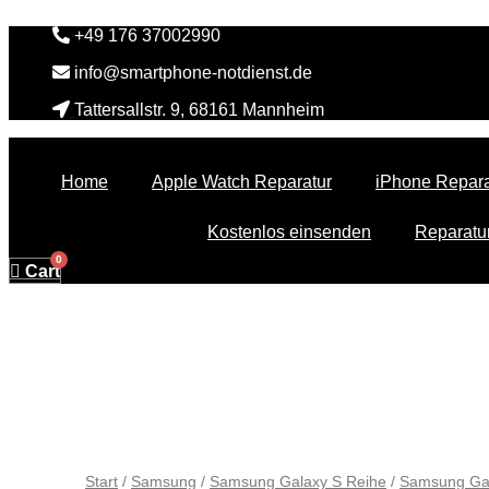
Zum
+49 176 37002990
Inhalt
springen
info@smartphone-notdienst.de
Tattersallstr. 9, 68161 Mannheim
Home
Apple Watch Reparatur
iPhone Repara
Kostenlos einsenden
Reparatur
Cart
Start
/
Samsung
/
Samsung Galaxy S Reihe
/
Samsung Gal