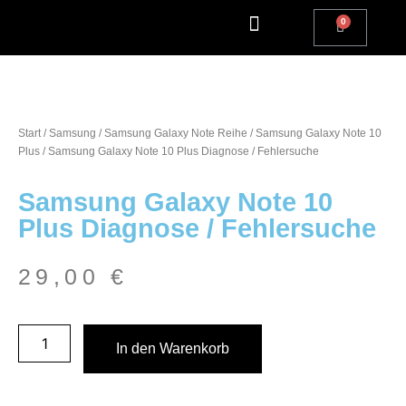
Apple Watch Reparatur
iPhone Reparatur
iPad Reparatur
Andere Marken
Kostenlos einsenden
Reparatur Anfrage | Kontaktiere uns
Start
/
Samsung
/
Samsung Galaxy Note Reihe
/
Samsung Galaxy Note 10
Plus
/ Samsung Galaxy Note 10 Plus Diagnose / Fehlersuche
Samsung Galaxy Note 10
Plus Diagnose / Fehlersuche
29,00
€
In den Warenkorb