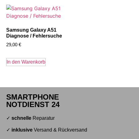
Samsung Galaxy A51
Diagnose / Fehlersuche
29,00
€
In den Warenkorb
SMARTPHONE
NOTDIENST 24
✓
schnelle
Reparatur
✓
inklusive
Versand & Rückversand