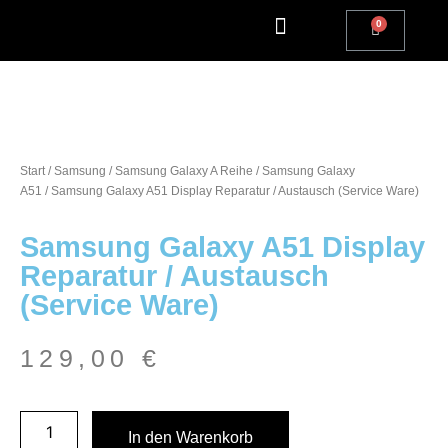
Apple Watch Reparatur
iPhone Reparatur
iPad Reparatur
Andere Marken
Kostenlos einsenden
Reparatur Anfrage | Kontaktiere uns
Start
/
Samsung
/
Samsung Galaxy A Reihe
/
Samsung Galaxy
A51
/ Samsung Galaxy A51 Display Reparatur / Austausch (Service Ware)
Samsung Galaxy A51 Display
Reparatur / Austausch
(Service Ware)
129,00
€
In den Warenkorb