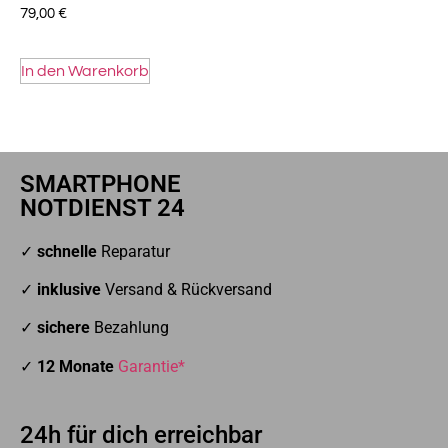
79,00
€
In den Warenkorb
SMARTPHONE
NOTDIENST 24
✓
schnelle
Reparatur
✓
inklusive
Versand & Rückversand
✓
sichere
Bezahlung
✓
12 Monate
Garantie*
24h für dich erreichbar