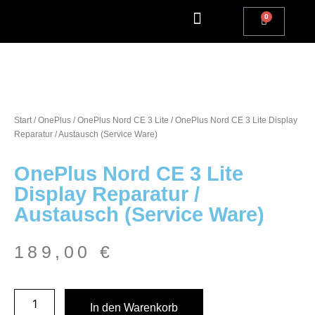
Apple Watch Reparatur
iPhone Reparatur
iPad Reparatur
Andere Marken
Kostenlos einsenden
Reparatur Anfrage | Kontaktiere uns
Start
/
OnePlus
/
OnePlus Nord CE 3 Lite
/ OnePlus Nord CE 3 Lite Display
Reparatur / Austausch (Service Ware)
OnePlus Nord CE 3 Lite
Display Reparatur /
Austausch (Service Ware)
189,00
€
In den Warenkorb