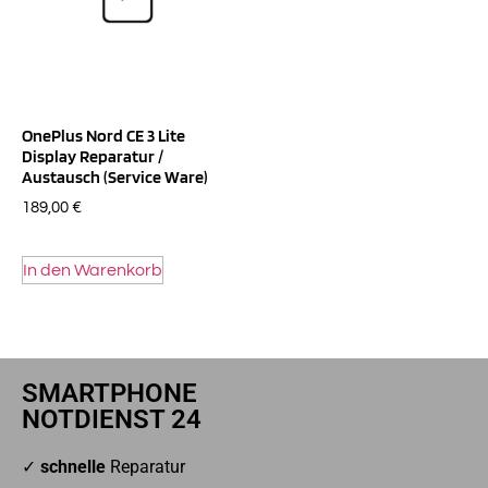
OnePlus Nord CE 3 Lite
Display Reparatur /
Austausch (Service Ware)
189,00
€
In den Warenkorb
SMARTPHONE
NOTDIENST 24
✓
schnelle
Reparatur