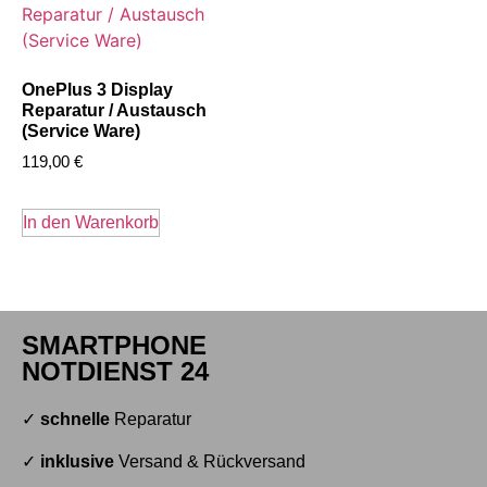
OnePlus 3 Display
Reparatur / Austausch
(Service Ware)
119,00
€
In den Warenkorb
SMARTPHONE
NOTDIENST 24
✓
schnelle
Reparatur
✓
inklusive
Versand & Rückversand