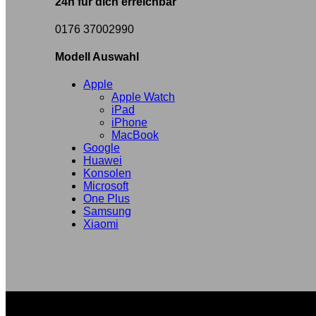
24h für dich erreichbar
0176 37002990
Modell Auswahl
Apple
Apple Watch
iPad
iPhone
MacBook
Google
Huawei
Konsolen
Microsoft
One Plus
Samsung
Xiaomi