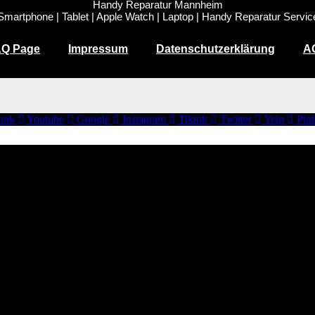
Handy Reparatur Mannheim
Smartphone | Tablet | Apple Watch | Laptop | Handy Reparatur Servic
Q Page
Impressum
Datenschutzerklärung
A
ook
Youtube
Google
Instagram
Tiktok
Twitter
Yelp
Pint