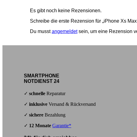
Es gibt noch keine Rezensionen.
Schreibe die erste Rezension für „iPhone Xs Max
Du musst
angemeldet
sein, um eine Rezension ve
SMARTPHONE
NOTDIENST 24
✓
schnelle
Reparatur
✓
inklusive
Versand & Rückversand
✓
sichere
Bezahlung
✓
12 Monate
Garantie*