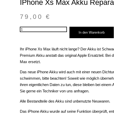
IPhone Xs Max Akku Repara
79,00
€
iPhone
In den Warenkorb
Xs
Max
Akku
Reparatur
Ihr iPhone Xs Max läuft nicht lange? Der Akku ist Schwa
Menge
Premium Akku anstatt das original Apple Ersatzteil. Be
Max ersetzt.
Das neue iPhone Akku wird auch mit einer neuen Dichtun
schwimmen, bitte beachten! Soweit wie möglich übernehme
ihren eigentlichen Daten zu tun, diese bleiben bei eine
Sie gerne ein Techniker von uns anfragen.
Alle Bestandteile des Akku sind unbenutzte Neuwaren.
Das iPhone Akku wurde auf seine Funktion überprüft, ent