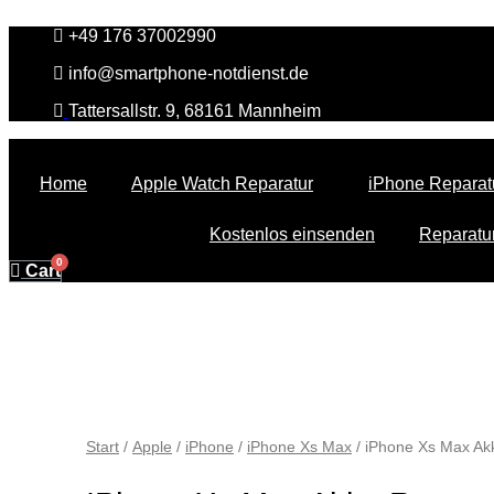
Zum
+49 176 37002990
Inhalt
springen
info@smartphone-notdienst.de
Tattersallstr. 9, 68161 Mannheim
Home
Apple Watch Reparatur
iPhone Reparat
Kostenlos einsenden
Reparatur
Cart
Start
/
Apple
/
iPhone
/
iPhone Xs Max
/ iPhone Xs Max Ak