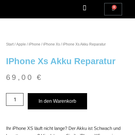
Apple Watch Reparatur
iPhone Reparatur
iPad Reparatur
Andere Marken
Kostenlos einsenden
Reparatur Anfrage | Kontaktiere uns
Start
/
Apple
/
iPhone
/
iPhone Xs
/ iPhone Xs Akku Reparatur
IPhone Xs Akku Reparatur
69,00
€
In den Warenkorb
Ihr iPhone XS läuft nicht lange? Der Akku ist Schwach und