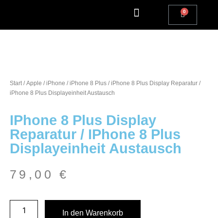
Apple Watch Reparatur
iPhone Reparatur
iPad Reparatur
Andere Marken
Kostenlos einsenden
Reparatur Anfrage | Kontaktiere uns
Start
/
Apple
/
iPhone
/
iPhone 8 Plus
/ iPhone 8 Plus Display Reparatur /
iPhone 8 Plus Displayeinheit Austausch
IPhone 8 Plus Display
Reparatur / IPhone 8 Plus
Displayeinheit Austausch
79,00
€
In den Warenkorb