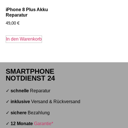
iPhone 8 Plus Akku
Reparatur
49,00
€
In den Warenkorb
SMARTPHONE
NOTDIENST 24
✓
schnelle
Reparatur
✓
inklusive
Versand & Rückversand
✓
sichere
Bezahlung
✓
12 Monate
Garantie*