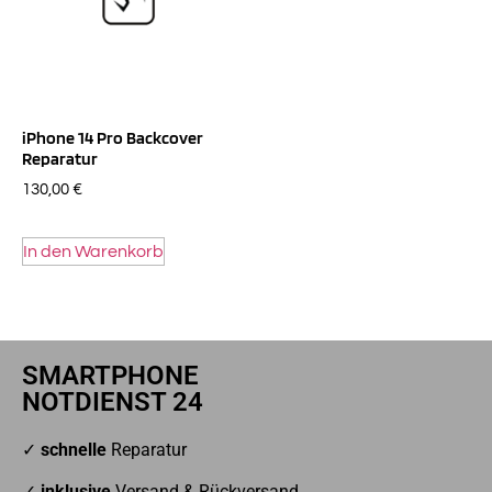
iPhone 14 Pro Backcover
Reparatur
130,00
€
In den Warenkorb
SMARTPHONE
NOTDIENST 24
✓
schnelle
Reparatur
✓
inklusive
Versand & Rückversand