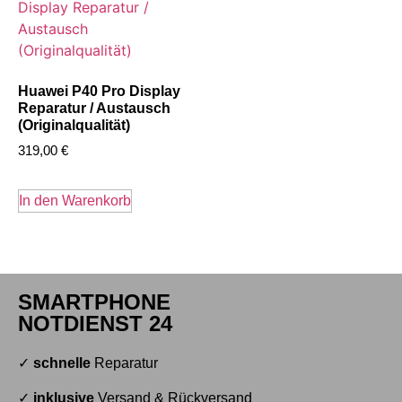
Huawei P40 Pro Display
Reparatur / Austausch
(Originalqualität)
319,00
€
In den Warenkorb
SMARTPHONE
NOTDIENST 24
✓
schnelle
Reparatur
✓
inklusive
Versand & Rückversand