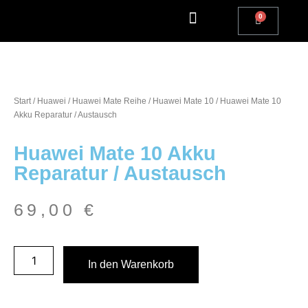
Apple Watch Reparatur
iPhone Reparatur
iPad Reparatur
Andere Marken
Kostenlos einsenden
Reparatur Anfrage | Kontaktiere uns
Start
/
Huawei
/
Huawei Mate Reihe
/
Huawei Mate 10
/ Huawei Mate 10
Akku Reparatur / Austausch
Huawei Mate 10 Akku
Reparatur / Austausch
69,00
€
In den Warenkorb