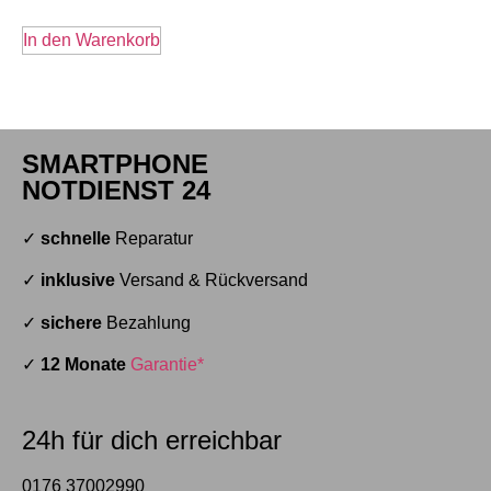
In den Warenkorb
SMARTPHONE
NOTDIENST 24
✓
schnelle
Reparatur
✓
inklusive
Versand & Rückversand
✓
sichere
Bezahlung
✓
12 Monate
Garantie*
24h für dich erreichbar
0176 37002990