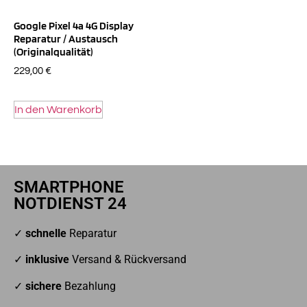
Google Pixel 4a 4G Display
Reparatur / Austausch
(Originalqualität)
229,00
€
In den Warenkorb
SMARTPHONE
NOTDIENST 24
✓
schnelle
Reparatur
✓
inklusive
Versand & Rückversand
✓
sichere
Bezahlung