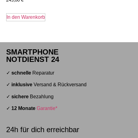
In den Warenkorb
SMARTPHONE
NOTDIENST 24
✓
schnelle
Reparatur
✓
inklusive
Versand & Rückversand
✓
sichere
Bezahlung
✓
12 Monate
Garantie*
24h für dich erreichbar