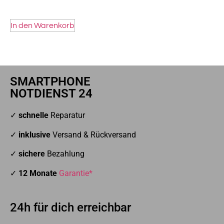
In den Warenkorb
SMARTPHONE
NOTDIENST 24
✓
schnelle
Reparatur
✓
inklusive
Versand & Rückversand
✓
sichere
Bezahlung
✓
12 Monate
Garantie*
24h für dich erreichbar