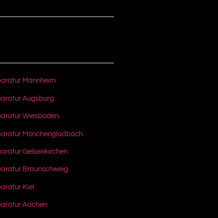
paratur Mannheim
aratur Augsburg
paratur Wiesbaden
paratur Mönchengladbach
aratur Gelsenkirchen
aratur Braunschweig
ratur Kiel
paratur Aachen