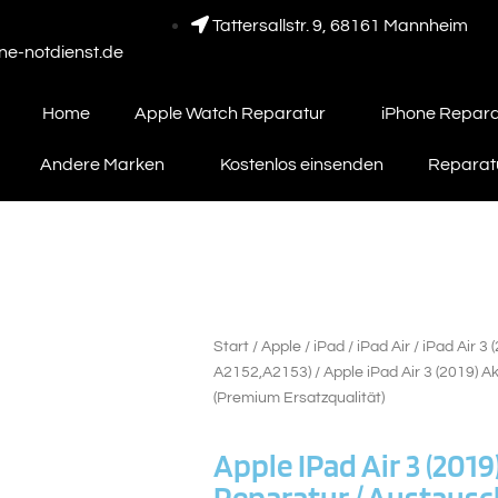
Tattersallstr. 9, 68161 Mannheim
e-notdienst.de
Home
Apple Watch Reparatur
iPhone Repara
Andere Marken
Kostenlos einsenden
Reparatu
Start
/
Apple
/
iPad
/
iPad Air
/
iPad Air 3 
A2152,A2153)
/ Apple iPad Air 3 (2019) 
(Premium Ersatzqualität)
Apple IPad Air 3 (201
Reparatur / Austaus