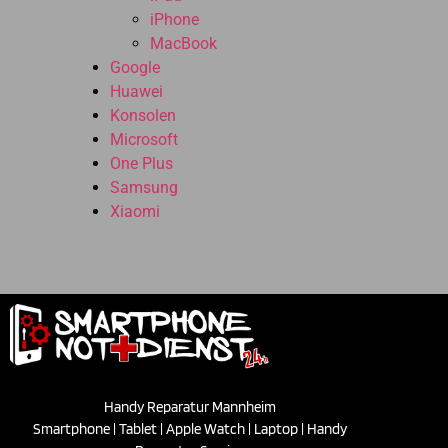
iPhone
MacBook
Google
Huawei
Konsolen
Microsoft
One Plus
Samsung
Xiaomi
Handy Reparatur Mannheim
Smartphone | Tablet | Apple Watch | Laptop | Handy