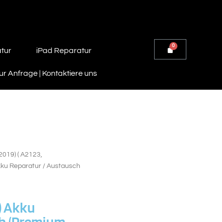
tur
iPad Reparatur
r Anfrage | Kontaktiere uns
(2019) ( A2123,
Akku Reparatur / Austausch
9) Akku
ch (Premium