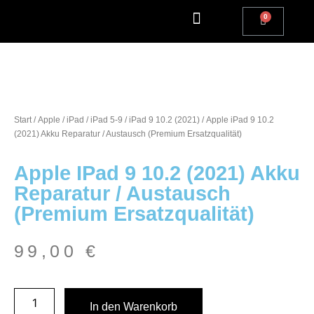
Apple Watch Reparatur
iPhone Reparatur
iPad Reparatur
Andere Marken
Kostenlos einsenden
Reparatur Anfrage | Kontaktiere uns
Start
/
Apple
/
iPad
/
iPad 5-9
/
iPad 9 10.2 (2021)
/ Apple iPad 9 10.2
(2021) Akku Reparatur / Austausch (Premium Ersatzqualität)
Apple IPad 9 10.2 (2021) Akku
Reparatur / Austausch
(Premium Ersatzqualität)
99,00
€
In den Warenkorb