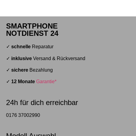
SMARTPHONE
NOTDIENST 24
✓
schnelle
Reparatur
✓
inklusive
Versand & Rückversand
✓
sichere
Bezahlung
✓
12 Monate
Garantie*
24h für dich erreichbar
0176 37002990
Modell Auswahl