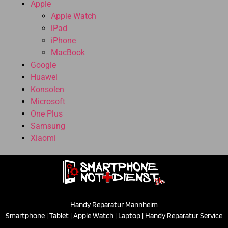
Apple
Apple Watch
iPad
iPhone
MacBook
Google
Huawei
Konsolen
Microsoft
One Plus
Samsung
Xiaomi
Handy Reparatur Mannheim
Smartphone | Tablet | Apple Watch | Laptop | Handy Reparatur Service