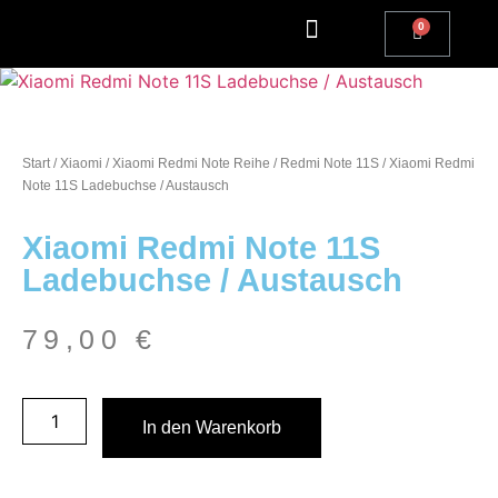
Apple Watch Reparatur
iPhone Reparatur
iPad Reparatur
Andere Marken
Kostenlos einsenden
Reparatur Anfrage | Kontaktiere uns
Start
/
Xiaomi
/
Xiaomi Redmi Note Reihe
/
Redmi Note 11S
/ Xiaomi Redmi
Note 11S Ladebuchse / Austausch
Xiaomi Redmi Note 11S
Ladebuchse / Austausch
79,00
€
In den Warenkorb