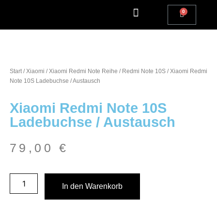
Apple Watch Reparatur
iPhone Reparatur
iPad Reparatur
Andere Marken
Kostenlos einsenden
Reparatur Anfrage | Kontaktiere uns
Start
/
Xiaomi
/
Xiaomi Redmi Note Reihe
/
Redmi Note 10S
/ Xiaomi Redmi
Note 10S Ladebuchse / Austausch
Xiaomi Redmi Note 10S
Ladebuchse / Austausch
79,00
€
In den Warenkorb