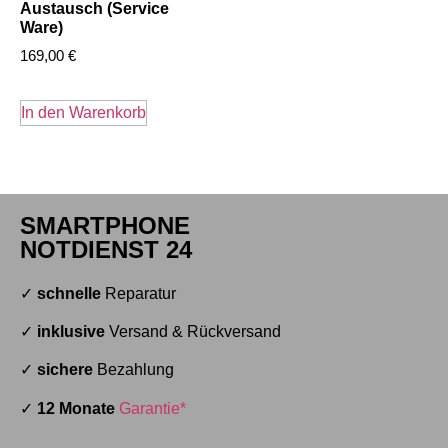
Austausch (Service
Ware)
169,00
€
In den Warenkorb
SMARTPHONE
NOTDIENST 24
✓
schnelle
Reparatur
✓
inklusive
Versand & Rückversand
✓
sichere
Bezahlung
✓
12 Monate
Garantie*