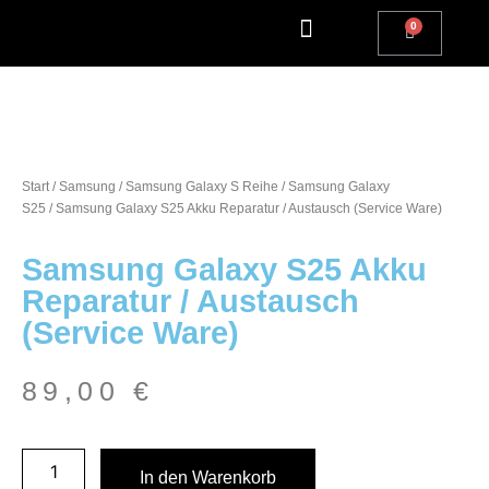
Apple Watch Reparatur
iPhone Reparatur
iPad Reparatur
Andere Marken
Kostenlos einsenden
Reparatur Anfrage | Kontaktiere uns
Start
/
Samsung
/
Samsung Galaxy S Reihe
/
Samsung Galaxy
S25
/ Samsung Galaxy S25 Akku Reparatur / Austausch (Service Ware)
Samsung Galaxy S25 Akku
Reparatur / Austausch
(Service Ware)
89,00
€
In den Warenkorb