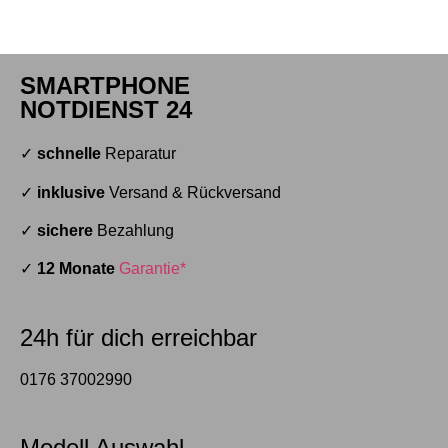
SMARTPHONE
NOTDIENST 24
✓
schnelle
Reparatur
✓
inklusive
Versand & Rückversand
✓
sichere
Bezahlung
✓
12 Monate
Garantie*
24h für dich erreichbar
0176 37002990
Modell Auswahl