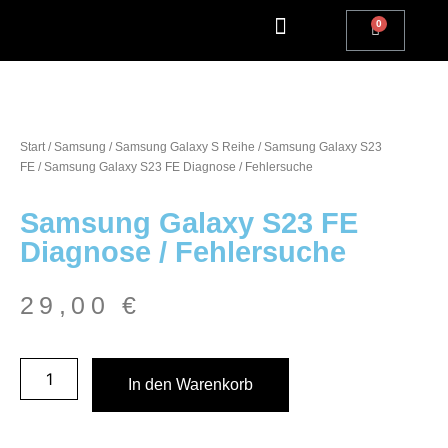
Apple Watch Reparatur
iPhone Reparatur
iPad Reparatur
Andere Marken
Kostenlos einsenden
Reparatur Anfrage | Kontaktiere uns
Start
/
Samsung
/
Samsung Galaxy S Reihe
/
Samsung Galaxy S23
FE
/ Samsung Galaxy S23 FE Diagnose / Fehlersuche
Samsung Galaxy S23 FE
Diagnose / Fehlersuche
29,00
€
In den Warenkorb