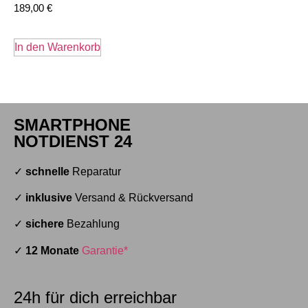
189,00
€
In den Warenkorb
SMARTPHONE
NOTDIENST 24
✓
schnelle
Reparatur
✓
inklusive
Versand & Rückversand
✓
sichere
Bezahlung
✓
12 Monate
Garantie*
24h für dich erreichbar