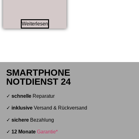
Weiterlesen
SMARTPHONE
NOTDIENST 24
✓
schnelle
Reparatur
✓
inklusive
Versand & Rückversand
✓
sichere
Bezahlung
✓
12 Monate
Garantie*