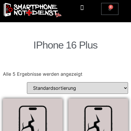
Apple Watch Reparatur
iPhone Reparatur
iPad Reparatur
Andere Marken
Kostenlos einsenden
Reparatur Anfrage | Kontaktiere uns
IPhone 16 Plus
Alle 5 Ergebnisse werden angezeigt