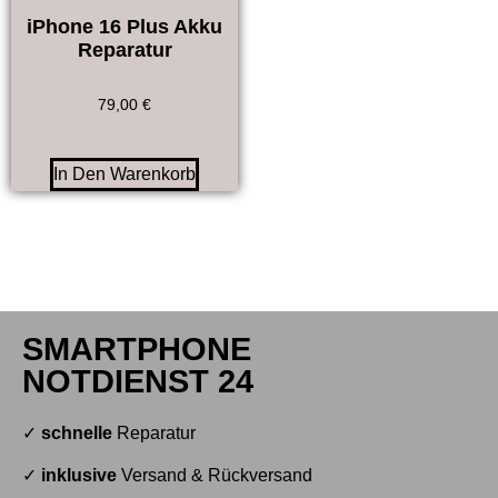
iPhone 16 Plus Akku
Reparatur
79,00
€
In Den Warenkorb
SMARTPHONE
NOTDIENST 24
✓
schnelle
Reparatur
✓
inklusive
Versand & Rückversand