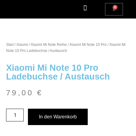
Apple Watch Reparatur
iPhone Reparatur
iPad Reparatur
Andere Marken
Kostenlos einsenden
Reparatur Anfrage | Kontaktiere uns
Start
/
Xiaomi
/
Xiaomi Mi Note Reihe
/
Xiaomi Mi Note 10 Pro
/ Xiaomi Mi
Note 10 Pro Ladebuchse / Austausch
Xiaomi Mi Note 10 Pro
Ladebuchse / Austausch
79,00
€
In den Warenkorb