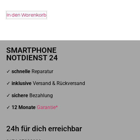
In den Warenkorb
SMARTPHONE
NOTDIENST 24
✓
schnelle
Reparatur
✓
inklusive
Versand & Rückversand
✓
sichere
Bezahlung
✓
12 Monate
Garantie*
24h für dich erreichbar