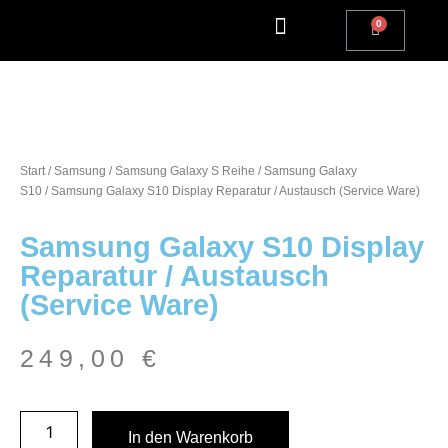
Apple Watch Reparatur
iPhone Reparatur
iPad Reparatur
Andere Marken
Kostenlos einsenden
Reparatur Anfrage | Kontaktiere uns
Start
/
Samsung
/
Samsung Galaxy S Reihe
/
Samsung Galaxy
S10
/ Samsung Galaxy S10 Display Reparatur / Austausch (Service Ware)
Samsung Galaxy S10 Display
Reparatur / Austausch
(Service Ware)
249,00
€
In den Warenkorb