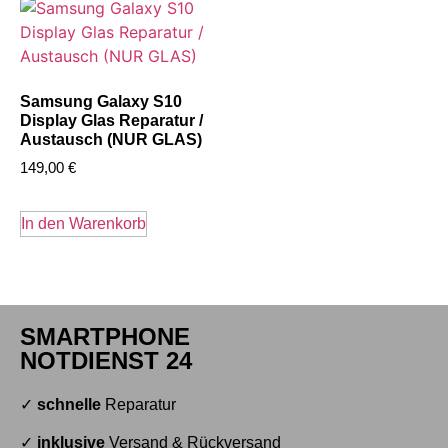
Samsung Galaxy S10
Display Glas Reparatur /
Austausch (NUR GLAS)
149,00
€
In den Warenkorb
SMARTPHONE
NOTDIENST 24
✓
schnelle
Reparatur
✓
inklusive
Versand & Rückversand