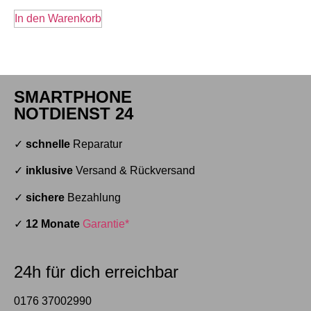
In den Warenkorb
SMARTPHONE
NOTDIENST 24
✓
schnelle
Reparatur
✓
inklusive
Versand & Rückversand
✓
sichere
Bezahlung
✓
12 Monate
Garantie*
24h für dich erreichbar
0176 37002990