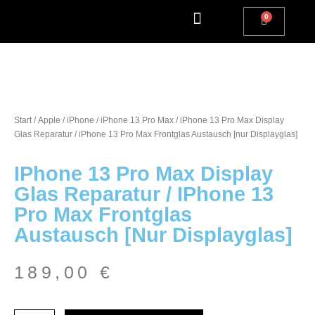
Apple Watch Reparatur
iPhone Reparatur
iPad Reparatur
Andere Marken
Kostenlos einsenden
Reparatur Anfrage | Kontaktiere uns
Start
/
Apple
/
iPhone
/
iPhone 13 Pro Max
/ iPhone 13 Pro Max Display
Glas Reparatur / iPhone 13 Pro Max Frontglas Austausch [nur Displayglas]
IPhone 13 Pro Max Display
Glas Reparatur / IPhone 13
Pro Max Frontglas
Austausch [nur Displayglas]
189,00
€