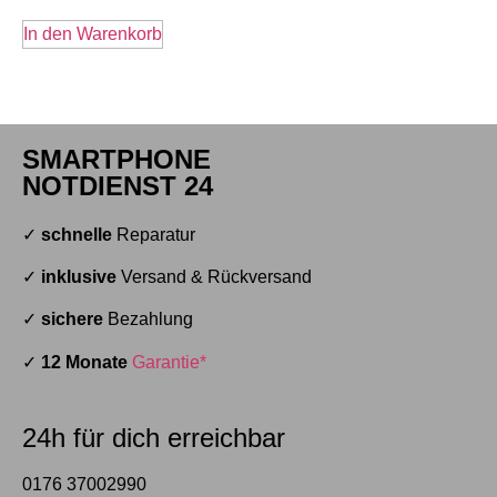
In den Warenkorb
SMARTPHONE
NOTDIENST 24
✓
schnelle
Reparatur
✓
inklusive
Versand & Rückversand
✓
sichere
Bezahlung
✓
12 Monate
Garantie*
24h für dich erreichbar
0176 37002990