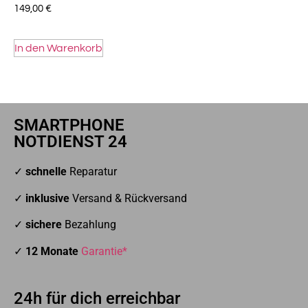
149,00
€
In den Warenkorb
SMARTPHONE
NOTDIENST 24
✓
schnelle
Reparatur
✓
inklusive
Versand & Rückversand
✓
sichere
Bezahlung
✓
12 Monate
Garantie*
24h für dich erreichbar