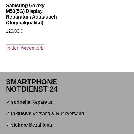
Samsung Galaxy
M53(5G) Display
Reparatur / Austausch
(Originalqualität)
129,00
€
In den Warenkorb
SMARTPHONE
NOTDIENST 24
✓
schnelle
Reparatur
✓
inklusive
Versand & Rückversand
✓
sichere
Bezahlung