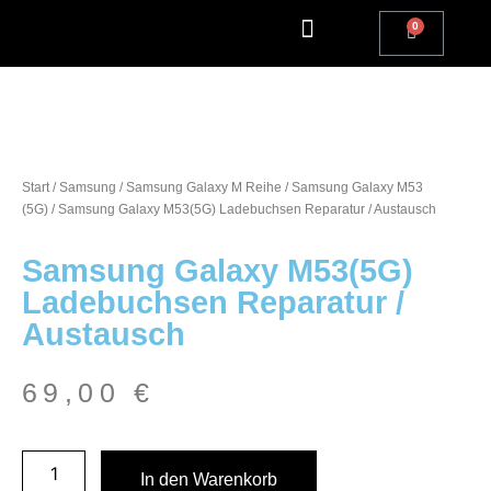
Apple Watch Reparatur
iPhone Reparatur
iPad Reparatur
Andere Marken
Kostenlos einsenden
Reparatur Anfrage | Kontaktiere uns
Start
/
Samsung
/
Samsung Galaxy M Reihe
/
Samsung Galaxy M53
(5G)
/ Samsung Galaxy M53(5G) Ladebuchsen Reparatur / Austausch
Samsung Galaxy M53(5G)
Ladebuchsen Reparatur /
Austausch
69,00
€
In den Warenkorb