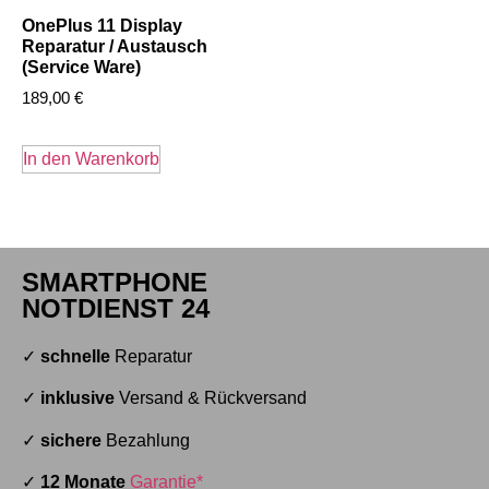
OnePlus 11 Display
Reparatur / Austausch
(Service Ware)
189,00
€
In den Warenkorb
SMARTPHONE
NOTDIENST 24
✓
schnelle
Reparatur
✓
inklusive
Versand & Rückversand
✓
sichere
Bezahlung
✓
12 Monate
Garantie*