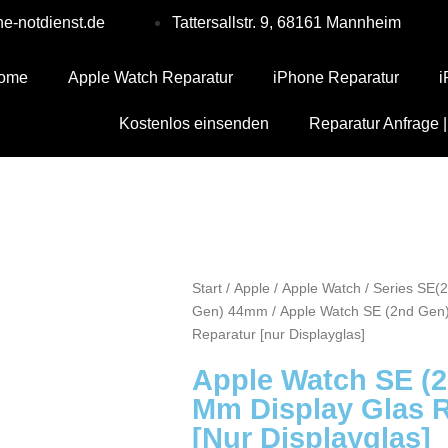
e-notdienst.de
Tattersallstr. 9, 68161 Mannheim
ome
Apple Watch Reparatur
iPhone Reparatur
i
Kostenlos einsenden
Reparatur Anfrage |
Start
/
Apple
/
Apple Watch
/
Series SE(
Gen) 44mm
/ Apple Watch SE (2nd Gen
Reparatur [nur Displayglas]
Apple Watch SE (2
Mm Display Glas 
[nur Displayglas]