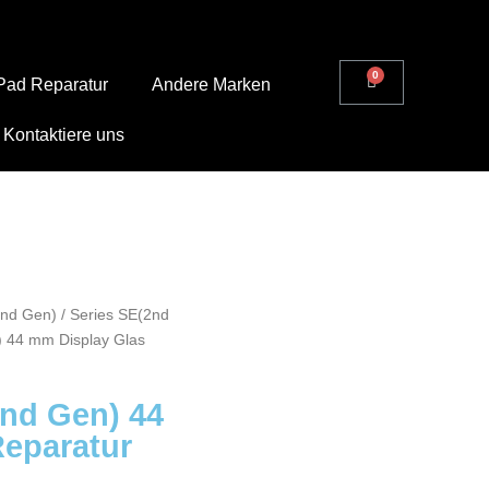
Pad Reparatur
Andere Marken
 Kontaktiere uns
2nd Gen)
/
Series SE(2nd
) 44 mm Display Glas
nd Gen) 44
Reparatur