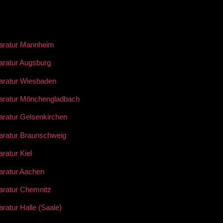
aratur Mannheim
aratur Augsburg
aratur Wiesbaden
aratur Mönchengladbach
aratur Gelsenkirchen
aratur Braunschweig
ratur Kiel
aratur Aachen
aratur Chemnitz
ratur Halle (Saale)