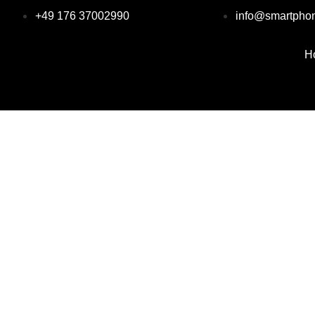
+49 176 37002990
info@smartphon
H