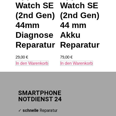
Watch SE
Watch SE
(2nd Gen)
(2nd Gen)
44mm
44 mm
Diagnose
Akku
Reparatur
Reparatur
29,00
€
79,00
€
In den Warenkorb
In den Warenkorb
SMARTPHONE
NOTDIENST 24
✓
schnelle
Reparatur